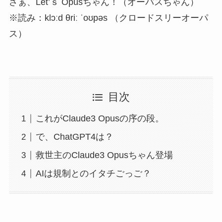
さぁ、Let’ｓ Opusちゃん！（オーパスちゃん）
※読み：klɔːd θriː ˈoʊpəs （クロードスリーオーパ
ス）
目次
これがClaude3 Opusの序の段。
で、ChatGPT4は？
救世主のClaude3 Opusちゃん登場
AIは規制とのイタチごっご？