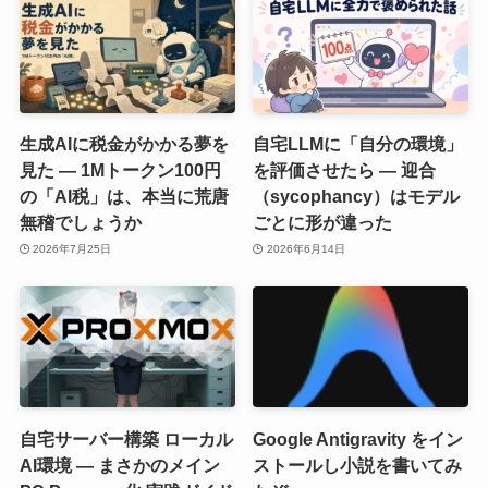
生成AIに税金がかかる夢を
自宅LLMに「自分の環境」
見た ― 1Mトークン100円
を評価させたら ― 迎合
の「AI税」は、本当に荒唐
（sycophancy）はモデル
無稽でしょうか
ごとに形が違った
2026年7月25日
2026年6月14日
自宅サーバー構築 ローカル
Google Antigravity をイン
AI環境 ― まさかのメイン
ストールし小説を書いてみ