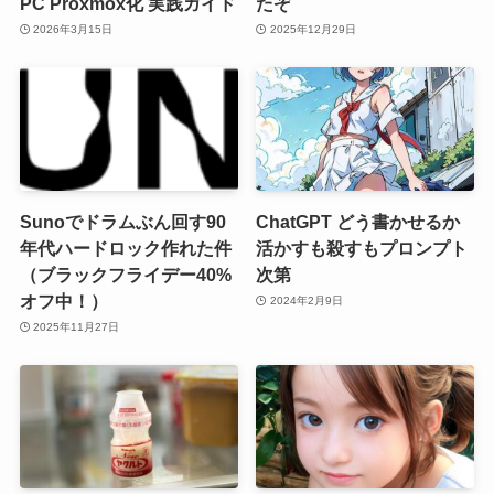
PC Proxmox化 実践ガイド
たぞ
2026年3月15日
2025年12月29日
Sunoでドラムぶん回す90
ChatGPT どう書かせるか
年代ハードロック作れた件
活かすも殺すもプロンプト
（ブラックフライデー40%
次第
オフ中！）
2024年2月9日
2025年11月27日