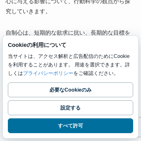
心に与える影響について、行動科学の観点から探
究していきます。
自制心は、短期的な欲求に抗い、長期的な目標を
達成するために必要な能力です。ハーフヤクルト
Cookieの利用について
の実践は、この自制心を日々の生活の中で練習す
当サイトは、アクセス解析と広告配信のためにCookie
る機会を提供してくれます。小さな行動―半分の
を利用することがあります。 用途を選択できます。詳
ヤクルトを残すこと―が、大きな自己制御の訓練
しくは
プライバシーポリシー
をご確認ください。
につながるのです。
必要なCookieのみ
心理学的研究によると、自制心は「意志の筋肉」
設定する
とも言えます。この筋肉を鍛えるためには、継続
的な訓練が必要です。ハーフヤクルトを残すとい
すべて許可
う日々の小さな行動は、この意志の筋肉を強化