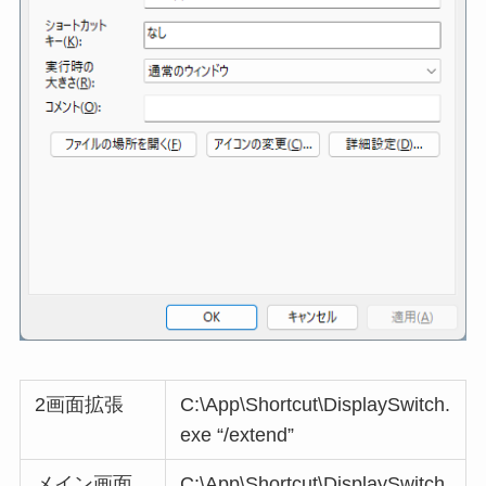
2画面拡張
C:\App\Shortcut\DisplaySwitch.
exe “/extend”
メイン画面
C:\App\Shortcut\DisplaySwitch.